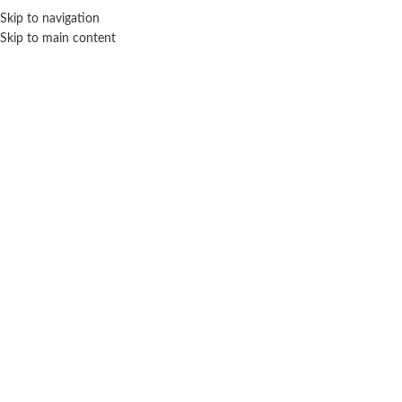
Skip to navigation
ENVÍO GRATIS EN COMPRAS SUPERIORES A $ 160.000
Skip to main content
CARRITO
Tu carrito está vacío.
Antes de proceder a la compra, debes agregar algunos productos a tu
carrito de compras.
Encontrarás muchos productos interesantes en
nuestra página de "Tienda".
VOLVER A LA TIENDA