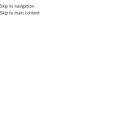
Skip to navigation
ENVÍO GRATIS EN COMPRAS SUPERIORES A $ 160.000
Skip to main content
Muñecas
Inicio
Muñecas
Mostrando 1–12 de 212 resultados
Filtros
PINYPON
Academia Terrorífica – Pinypon
Accesorio para bebes – Nenuco.
$ 170.200
$ 40.500
-40% OFF
-20% OFF
$
102.120
$
32.400
AÑADIR AL CARRITO
AÑADIR AL CARRITO
OUR GENERATION
PINYPON
Atuendo Vendedora Camión De
Auto Pinypon – Coche Camping
Comida- Our Generation