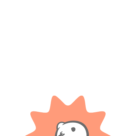
AÑADIR AL CARRITO
FAMOSA
Barbie muñeca princesa
Beasties Glusty Mascota De Los
Bellies
$ 33.300
-20% OFF
$ 159.900
-40% OFF
$
26.640
$
95.940
AÑADIR AL CARRITO
AÑADIR AL CARRITO
ROMA
Bebe A Pila Con Mamamdera
Bebe Mania – Mini Bebe De 11 C
Perfumados
$ 50.500
-20% OFF
$
11.700
$
40.400
AÑADIR AL CARRITO
AÑADIR AL CARRITO
Cargar más