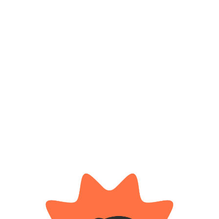
AÑADIR AL CARRITO
RRITO
AÑADIR AL 
DRIBBLING
DRIBBLING
IFA Mundial
Pelota de futbol Flag Belgrano –
Pelota de fútbol
5 – FIFA
DRB
Dribbl
$
18.
$ 33.800
0% OFF
-20% OFF
0
$
27.040
AÑADIR AL 
RRITO
AÑADIR AL CARRITO
WARNER
DRIBBLING
lash Nº5 –
Pelota de fútbol Justice League –
Pelota de fútbo
Warner
Belgrano N° 5 
0
$ 32.600
$ 24.100
-20% OFF
$
26.080
$
19.
RRITO
AÑADIR AL CARRITO
AÑADIR AL 