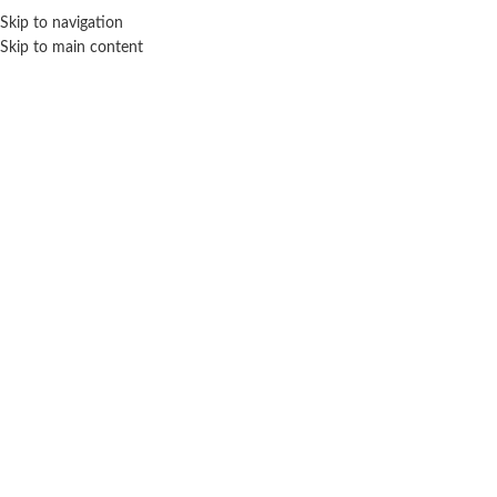
Skip to navigation
ENVÍO GRATIS EN COMPRAS SUPERIORES A $ 160.000
Skip to main content
Celular de juguete
Inicio
Accesorios
Celular de juguete
Mostrando los 2 resultados
Filtros
Celular Infantil Disney Toy Story 4 –
Celular Musica
Ditoys
$
19.200
$
17.900
AÑADIR AL CARRITO
AÑADIR AL CARRITO