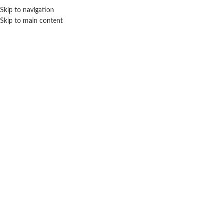
Skip to navigation
ENVÍO GRATIS EN COMPRAS SUPERIORES A $ 160.000
Skip to main content
Masas
Inicio
Juegos y juguetes
Masas
Mostrando 1–12 de 33 resultados
Filtros
AX TOYS
WABRO
Arena Magica La Granja De Zenon
Caja misteriosa Gabby doll house 
Wabro
$
8.700
$ 40.200
-20% OFF
AÑADIR AL CARRITO
$
32.160
AÑADIR AL CARRITO
WABRO
WABRO
Crackle Baff 24gr – Juegos Y
Gelli baff 300gr colores varios