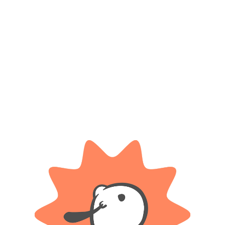
CHIKIMASAS
CHIKIMASA
Juego de masa maquina guarda
Juego de masa pop Dinomania
CHIKITOYS
CHIKITOYS
todo – Chikimasas
dentista – Chikimasa
$ 23.700
$ 37.500
-20% OFF
-20% OFF
$
18.960
$
30.000
AÑADIR AL CARRITO
AÑADIR AL CARRITO
CHIKIMASA
CHIKIMASA
Juego de masa pop Dinomania
Juego de masa Pote Gabby
CHIKITOYS
CHIKITOYS
fosiles – Chikimasa
Dollhouse – Chikimasa
$
17.900
$
4.000
AÑADIR AL CARRITO
AÑADIR AL CARRITO
Cargar más