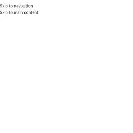
Skip to navigation
ENVÍO GRATIS EN COMPRAS SUPERIORES A $ 160.000
Skip to main content
Juegos de encastre
Inicio
Bebé
Juegos de encastre
Mostrando el único resultado
Filtros
BIMBI
5 Cubos apilables – Bimbi
$
16.700
AÑADIR AL CARRITO