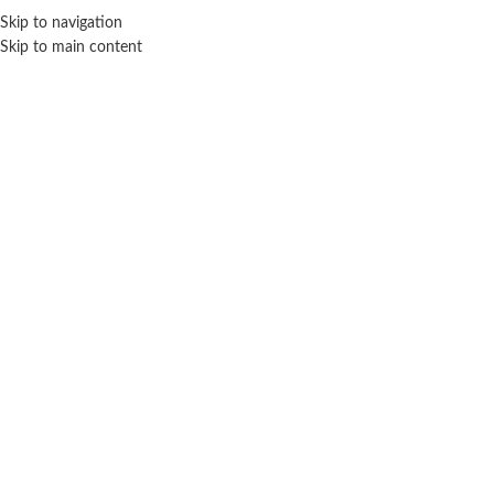
Skip to navigation
ENVÍO GRATIS EN COMPRAS SUPERIORES A $ 160.000
Skip to main content
+500 Piezas
Inicio
Juegos de mesa
Rompecabezas
+500 Piezas
Mostrando los 12 resultados
Filtros
TAPIMOVIL
FAYDI
Rompecabeza de 1000 piezas
Rompecabeza Mapa mundial 100
Transformers – Tapimovil
piezas
$ 27.100
$ 25.800
-20% OFF
-20% OFF
$
21.680
$
20.640
AÑADIR AL CARRITO
AÑADIR AL CARRITO