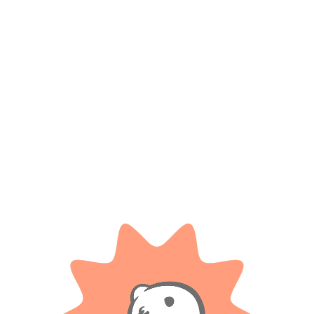
$
24.800
$
21.680
AÑADIR AL CARRITO
AÑADIR AL CARRITO
IMPLAS
TAPIMOVIL
Rompecabezas Machu pichu –
Rompecabezas Marvel comics
Implas
1000 piezas – Tapimovil
$ 48.300
$ 27.100
-20% OFF
-20% OFF
$
38.640
$
21.680
AÑADIR AL CARRITO
AÑADIR AL CARRITO
IMPLAS
IMPLAS
Rompecabezas pavos reales –
Rompecabezas Tigre de bengala 
Implas
Implas
$ 48.300
$ 48.300
-20% OFF
-20% OFF
$
38.640
$
38.640
AÑADIR AL CARRITO
AÑADIR AL CARRITO