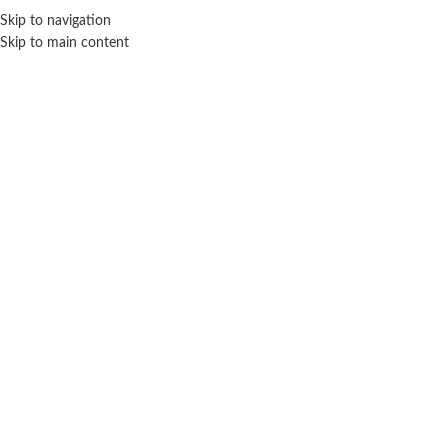
Skip to navigation
ENVÍO GRATIS EN COMPRAS SUPERIORES A $ 160.000
Skip to main content
Click para agrandar
IMPORTADO
Inicio
Deportes
Basquet
Importado
Aro de basquet con pie – Importado
$ 43.000
-20% OFF
$
34.400
Cuotas SIN INTERES con tarjetas bancarizadas / 5 cuotas con tarjeta de
DÉBITO SIN interés de: $6,880.00
Lo que tenés que saber de este producto: