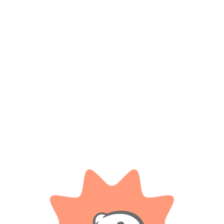
Productos relacionados
NEW TOYS
Accesorio pelo doctora juguetes
High Speed Auto A Radio Control
.
$
3.150
$ 98.000
-20%
Cuotas SIN INTERES con tarjetas
OFF
bancarizadas / 5 cuotas con tarjeta de
DÉBITO SIN interés de: $630.00
$
78.400
Cuotas SIN INTERES con tarjetas
AÑADIR AL CARRITO
bancarizadas / 5 cuotas con tarjeta de
DÉBITO SIN interés de: $15,680.00
AÑADIR AL CARRITO