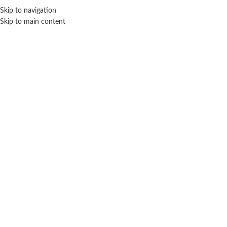
ENVÍO GRA
Skip to navigation
Skip to main content
NICIO
TIENDA
MARCAS
NOSOTROS
CONTACTO
Click para agrandar
GO SPEED
SEBIGUS