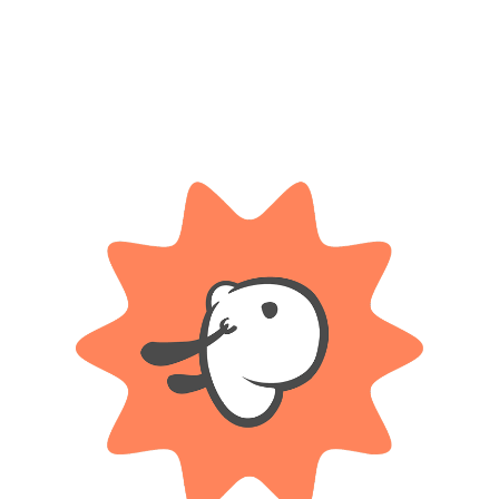
SKU:
240+55620
Categorías:
Radio control
,
Vehículos
Etiqueta:
3 Años
Compartir:
DESCRIPCIÓN
INFORMACIÓN ADICIONAL
 Go Speed Stunt 360° no es un auto a control remoto común; es una máqui
le agilidad, es el regalo perfecto para los pequeños amantes de la adrenali