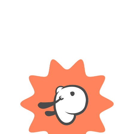
Categorías:
Bebés y bebotes
,
Muñecas
Etiqueta:
2 Años
Compartir:
DESCRIPCIÓN
INFORMACIÓN ADICIONAL
para brindar horas de juego y diversión Con su carita sonriente y su conj
ión
 niños Además, ¡puede mojarse!, lo que la convierte en una gran compañera