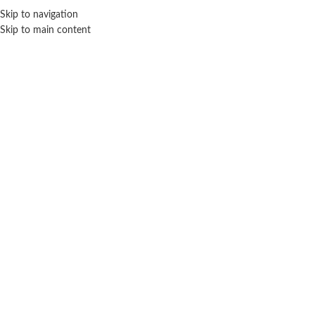
ENVÍO GRA
Skip to navigation
Skip to main content
NICIO
TIENDA
MARCAS
NOSOTROS
CONTACTO
Click para agrandar
LEBEBOT