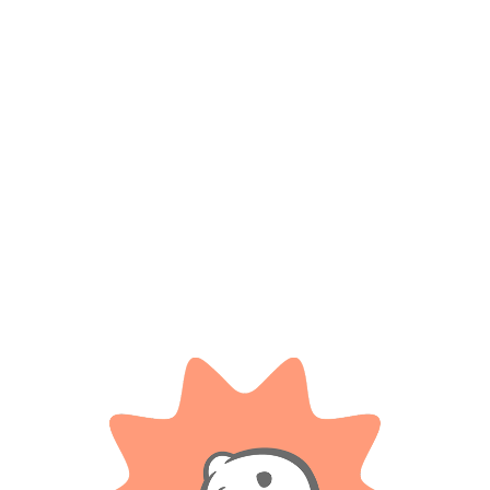
Productos relacionados
PPR
Block De Dibujo – Doctora
Hot wheels pack de 3 vehículos –
Juguetes.
Mattel
$
1.500
$ 30.200
-20%
OFF
Cuotas SIN INTERES con tarjetas
bancarizadas / 5 cuotas con tarjeta de
$
24.160
DÉBITO SIN interés de: $300.00
Cuotas SIN INTERES con tarjetas
bancarizadas / 5 cuotas con tarjeta de
AÑADIR AL CARRITO
DÉBITO SIN interés de: $4,832.00
AÑADIR AL CARRITO