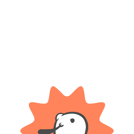
BIMBI
RONDI
5 Cubos apilables – Bimbi
Andador 4 en 1 – Rondi
$
16.700
$ 130.500
-35%
OFF
Cuotas SIN INTERES con tarjetas
bancarizadas / 5 cuotas con tarjeta de
$
84.825
DÉBITO SIN interés de: $3,340.00
Cuotas SIN INTERES con tarjetas
bancarizadas / 5 cuotas con tarjeta de
AÑADIR AL CARRITO
DÉBITO SIN interés de: $16,965.00
AÑADIR AL CARRITO