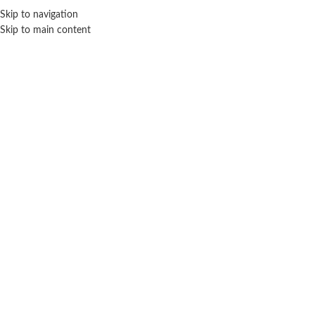
Skip to navigation
ENVÍO GRATIS EN COMPRAS SUPERIORES A $ 160.000
Skip to main content
Click para agrandar
SIN STOCK
Inicio
Bebé
Primera infancia
Disney baby barco didáctico – Ditoys
$ 82.200
-20% OFF
$
65.760
Cuotas SIN INTERES con tarjetas bancarizadas / 5 cuotas con tarjeta de
DÉBITO SIN interés de: $13,152.00
Lo que tenes que tenes que saber de este producto: