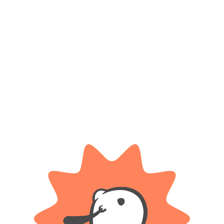
PIAGO
BABY GUS
Doypack bloques para armar –
Mesa interactiva con volante rosa
SEBIGUS
Piago
– Baby Gus
$
19.300
$ 50.900
-20%
OFF
Cuotas SIN INTERES con tarjetas
bancarizadas / 5 cuotas con tarjeta de
$
40.720
DÉBITO SIN interés de: $3,860.00
Cuotas SIN INTERES con tarjetas
bancarizadas / 5 cuotas con tarjeta de
AÑADIR AL CARRITO
DÉBITO SIN interés de: $8,144.00
AÑADIR AL CARRITO