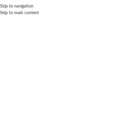
Skip to navigation
ENVÍO GRATIS EN COMPRAS SUPERIORES A $ 160.000
Skip to main content
Click para agrandar
SIN STOCK
Inicio
Bebé
Didácticos
Disney baby set musical – Ditoys
$ 68.400
-20% OFF
$
54.720
Cuotas SIN INTERES con tarjetas bancarizadas / 5 cuotas con tarjeta de
DÉBITO SIN interés de: $10,944.00
Lo que tenes que tenes que saber de este producto: