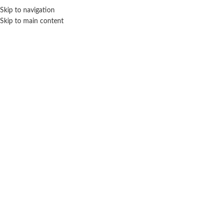
Skip to navigation
ENVÍO GRATIS EN COMPRAS SUPERIORES A $ 160.000
Skip to main content
Click para agrandar
SEBIGUS
Inicio
Juegos y juguetes
Animales
Sebigus
Dragón Robot Jurásico XDino con Luces y Sonido
$ 49.300
-20% OFF
$
39.440
Cuotas SIN INTERES con tarjetas bancarizadas / 5 cuotas con tarjeta de
DÉBITO SIN interés de: $7,888.00
Lo que tenés que saber de este producto: