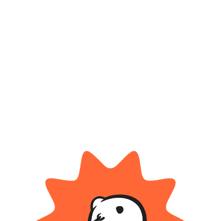
Compartir:
Productos relacionados
TAPIMOVIL
2 Transformers Figthers En
Max Steel Juego De Cartas – 6
Blisters
Juegos
$
7.300
$
1.200
Cuotas SIN INTERES con tarjetas
Cuotas SIN INTERES con tarjetas
bancarizadas / 5 cuotas con tarjeta de
bancarizadas / 5 cuotas con tarjeta de
DÉBITO SIN interés de: $1,460.00
DÉBITO SIN interés de: $240.00
AÑADIR AL CARRITO
AÑADIR AL CARRITO