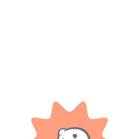
Productos relacionados
LIONELS
Accesorios Para Mesa – Gloria
High Speed Auto A Radio Control
.
$
5.000
$ 98.000
-20%
Cuotas SIN INTERES con tarjetas
OFF
bancarizadas / 5 cuotas con tarjeta de
DÉBITO SIN interés de: $1,000.00
$
78.400
Cuotas SIN INTERES con tarjetas
AÑADIR AL CARRITO
bancarizadas / 5 cuotas con tarjeta de
DÉBITO SIN interés de: $15,680.00
AÑADIR AL CARRITO