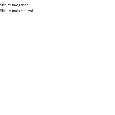
Skip to navigation
ENVÍO GRATIS EN COMPRAS SUPERIORES A $ 160.000
Skip to main content
Click para agrandar
PUBLILED
Inicio
Juegos y juguetes
Animales
Publiled
Huevo sorpresa pony
$
4.100
Cuotas SIN INTERES con tarjetas bancarizadas / 5 cuotas con tarjeta de
DÉBITO SIN interés de: $820.00
Lo que tenes que saber de este producto: