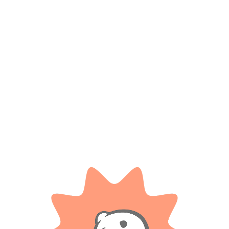
Productos relacionados
TAPIMOVIL
High Speed Auto A Radio Control
Lanzador De Discos Miles Del
.
Mañana
$
15.900
$ 98.000
-20%
OFF
Cuotas SIN INTERES con tarjetas
bancarizadas / 5 cuotas con tarjeta de
$
78.400
DÉBITO SIN interés de: $3,180.00
Cuotas SIN INTERES con tarjetas
bancarizadas / 5 cuotas con tarjeta de
AÑADIR AL CARRITO
DÉBITO SIN interés de: $15,680.00
AÑADIR AL CARRITO