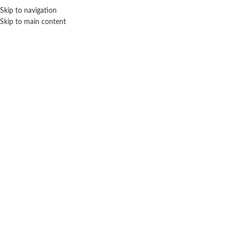
Skip to navigation
ENVÍO GRATIS EN COMPRAS SUPERIORES A $ 160.000
Skip to main content
Click para agrandar
SEBIGUS
Inicio
Juegos y juguetes
Otros
Sebigus
Juego de agua Aquaplay SpiderMan
$
3.100
Cuotas SIN INTERES con tarjetas bancarizadas / 5 cuotas con tarjeta de
DÉBITO SIN interés de: $620.00
Lo que tenés que saber de este producto: