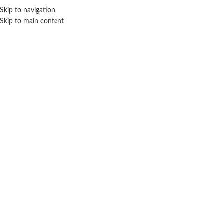
ENVÍO GRA
Skip to navigation
Skip to main content
NICIO
TIENDA
MARCAS
NOSOTROS
CONTACTO
Click para agrandar