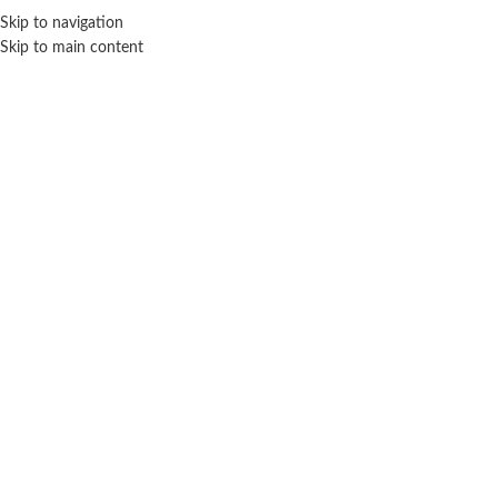
Skip to navigation
ENVÍO GRATIS EN COMPRAS SUPERIORES A $ 160.000
Skip to main content
Click para agrandar
Inicio
Deportes
Pelotas
Basquet
Pelota de basquet fama 21 amarillo y violeta N°3
– Dribbling
$
18.700
Cuotas SIN INTERES con tarjetas bancarizadas / 5 cuotas con tarjeta de
DÉBITO SIN interés de: $3,740.00
Lo que tenes que saber de este producto:
Medida: Nº3.
Edad recomendada: 3 Años.