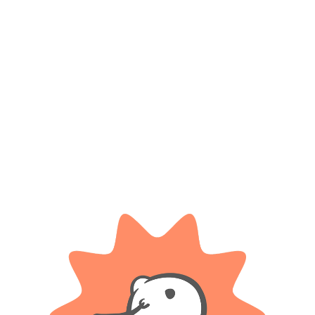
Productos relacionados
BLUMPY
IMPLAS
Animales De Peluche Sentados
Juego De Mesa Didáctico –
De 25cm
¿dónde Se Ubican? – Implas
$
17.400
$ 22.500
-20%
OFF
Cuotas SIN INTERES con tarjetas
bancarizadas / 5 cuotas con tarjeta de
$
18.000
DÉBITO SIN interés de: $3,480.00
Cuotas SIN INTERES con tarjetas
bancarizadas / 5 cuotas con tarjeta de
AÑADIR AL CARRITO
DÉBITO SIN interés de: $3,600.00
AÑADIR AL CARRITO