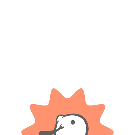
Productos relacionados
Auto De Juguete 4×4 Con Llave
Figura Accion Flexible Batman
Lanzadora Super Catapult
Extra Poseable
$
3.100
$
17.300
Cuotas SIN INTERES con tarjetas
Cuotas SIN INTERES con tarjetas
bancarizadas / 5 cuotas con tarjeta de
bancarizadas / 5 cuotas con tarjeta de
DÉBITO SIN interés de: $620.00
DÉBITO SIN interés de: $3,460.00
AÑADIR AL CARRITO
AÑADIR AL CARRITO