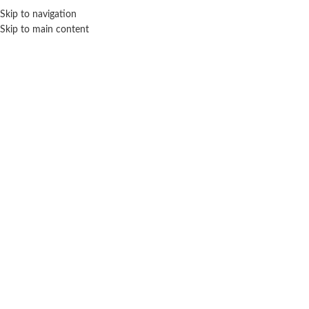
Skip to navigation
ENVÍO GRATIS EN COMPRAS SUPERIORES A $ 160.000
Skip to main content
Click para agrandar
DRIBBLING
Inicio
Deportes
Fútbol
Dribbling
Pelota de futbol Flag AFA – Dribbling
$ 32.200
-20% OFF
$
25.760
Cuotas SIN INTERES con tarjetas bancarizadas / 5 cuotas con tarjeta de
DÉBITO SIN interés de: $5,152.00