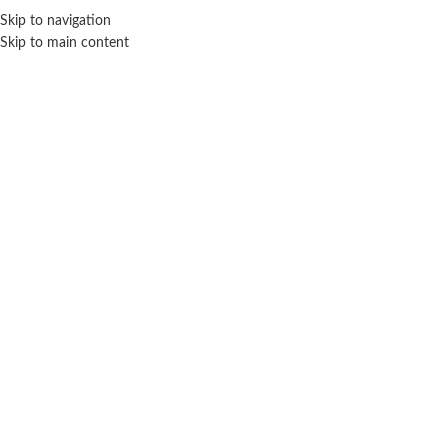
ENVÍO GRA
Skip to navigation
Skip to main content
NICIO
TIENDA
MARCAS
NOSOTROS
CONTACTO
Click para agrandar
DRIBBLING