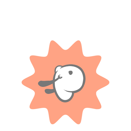
Categorías:
Deportes
,
Fútbol
Etiqueta:
3 Años
Compartir:
DESCRIPCIÓN
INFORMACIÓN ADICIONAL
ga Española, llega la nueva pelota Mundial 2.0. Con un diseño que luce el e
o merengue a cada picado con los amigos o en el club. Ideal para esos par
esde la Liga hasta tu barrio. ¡Que cada jugada sea un homenaje al Rey de