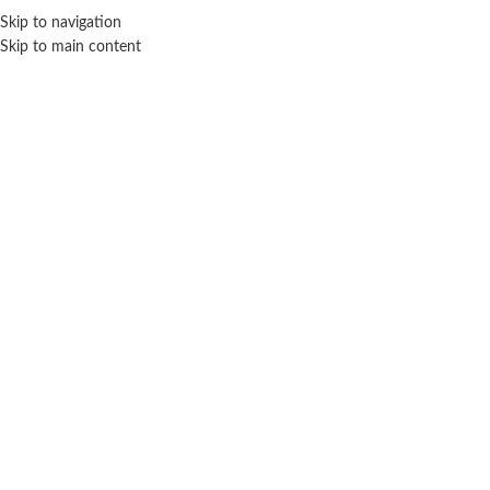
ENVÍO GRA
Skip to navigation
Skip to main content
NICIO
TIENDA
MARCAS
NOSOTROS
CONTACTO
Click para agrandar
SEBIGUS