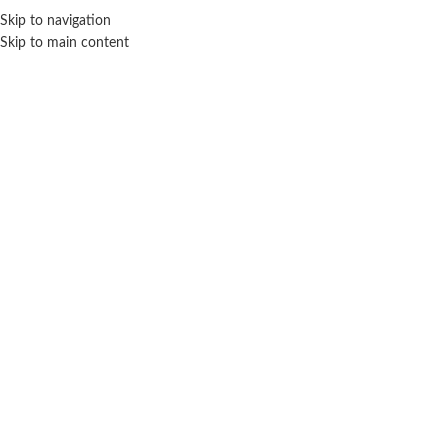
Skip to navigation
ENVÍO GRATIS EN COMPRAS SUPERIORES A $ 160.000
Skip to main content
Click para agrandar
IMPORTADO
Inicio
Verano
Pistola de agua
Importado
Pistola de agua eléctrica con luz chica –
Importado
$ 35.000
-20% OFF
$
28.000
Cuotas SIN INTERES con tarjetas bancarizadas / 5 cuotas con tarjeta de
DÉBITO SIN interés de: $5,600.00