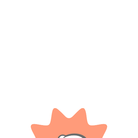
Compartir:
Productos relacionados
AQUA GEAR
JUEGOS Y JUGUETES
Aqua Gear Vapor Shades – Girl
Cubo Magico 3×3
$
17.300
$
17.600
Cuotas SIN INTERES con tarjetas
Cuotas SIN INTERES con tarjetas
bancarizadas / 5 cuotas con tarjeta de
bancarizadas / 5 cuotas con tarjeta de
DÉBITO SIN interés de: $3,460.00
DÉBITO SIN interés de: $3,520.00
AÑADIR AL CARRITO
AÑADIR AL CARRITO