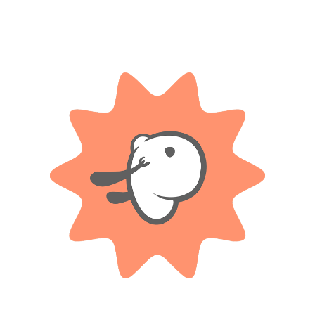
Etiqueta:
3 Años
Compartir:
DESCRIPCIÓN
l 60 Piezas Minnie vas a disfrutar de largas horas de entretenimiento ase
lo en el menor tiempo posible, ya sea solo o trabajando en equipo con ami