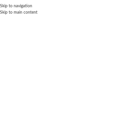
ENVÍO GRA
Skip to navigation
Skip to main content
NICIO
TIENDA
MARCAS
NOSOTROS
CONTACTO
Click para agrandar