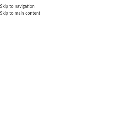
ENVÍO GRA
Skip to navigation
Skip to main content
NICIO
TIENDA
MARCAS
NOSOTROS
CONTACTO
Click para agrandar
SEBIGUS
TINY