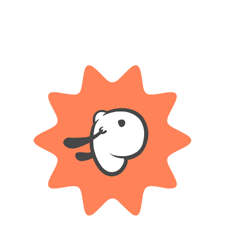
Categorías:
Accesorios
,
Bijou
Etiqueta:
5 Años
Compartir:
DESCRIPCIÓN
INFORMACIÓN ADICIONAL
frases divertidas para compartir con tus amigas!
nes seguras, colores increíbles y una gran facilidad de enhebrado para ju
s, caritas sonrientes, estrellas, dijes variados e hilos elásticos para arm