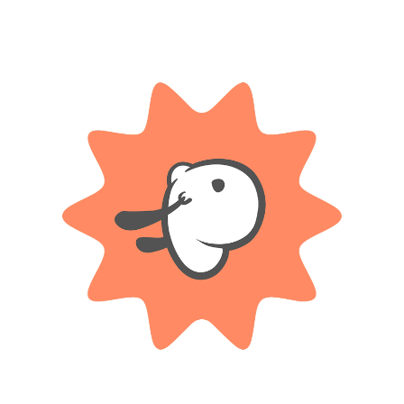
Compartir:
DESCRIPCIÓN
INFORMACIÓN ADICIONAL
 lindos y personalizados compartiendo momentos únicos con tus amigas!Est
súper fácilIncluye una gran variedad de mostacillas de colores, cuentas c