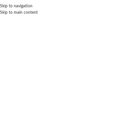
ENVÍO GRA
Skip to navigation
Skip to main content
NICIO
TIENDA
MARCAS
NOSOTROS
CONTACTO
Click para agrandar
SEBIGUS
TINY