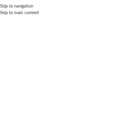
ENVÍO GRA
Skip to navigation
Skip to main content
NICIO
TIENDA
MARCAS
NOSOTROS
CONTACTO
Click para agrandar
SIN STOCK