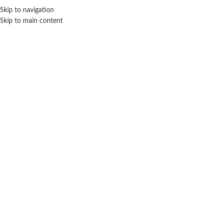
Skip to navigation
ENVÍO GRATIS EN COMPRAS SUPERIORES A $ 160.000
Skip to main content
Click para agrandar
SIN STOCK
LEBEBOT
Inicio
Muñecas
Accesorios
LeBebot
Silla de comer para bebotes – LeBebot
$ 60.300
-20% OFF
$
48.240
Cuotas SIN INTERES con tarjetas bancarizadas / 5 cuotas con tarjeta de
DÉBITO SIN interés de: $9,648.00
Lo que tenés que saber de este producto: