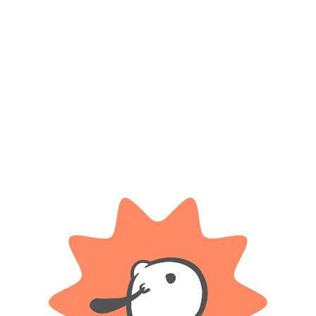
NEW TOYS
Accesorio pelo doctora juguetes
Figura Accion Flexible Batman
Extra Poseable
$
3.150
$
17.300
Cuotas SIN INTERES con tarjetas
bancarizadas / 5 cuotas con tarjeta de
Cuotas SIN INTERES con tarjetas
DÉBITO SIN interés de: $630.00
bancarizadas / 5 cuotas con tarjeta de
DÉBITO SIN interés de: $3,460.00
AÑADIR AL CARRITO
AÑADIR AL CARRITO