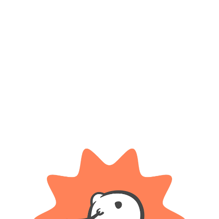
Productos relacionados
RONDI
MAGIC MAKERS
Andador beauty – Rondi
Frisbee Sofia
$
3.700
$ 77.400
-20%
OFF
Cuotas SIN INTERES con tarjetas
bancarizadas / 5 cuotas con tarjeta de
$
61.920
DÉBITO SIN interés de: $740.00
Cuotas SIN INTERES con tarjetas
bancarizadas / 5 cuotas con tarjeta de
AÑADIR AL CARRITO
DÉBITO SIN interés de: $12,384.00
AÑADIR AL CARRITO