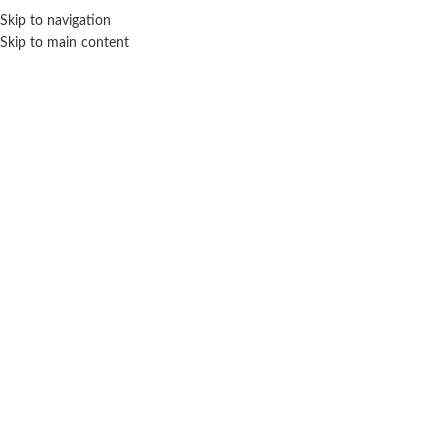
Skip to navigation
ENVÍO GRATIS EN COMPRAS SUPERIORES A $ 160.000
Skip to main content
Click para agrandar
Inicio
Juegos al aire libre
Rodados
Triciclo Go azul – Rondi
$ 134.900
-35% OFF
$
87.685
Cuotas SIN INTERES con tarjetas bancarizadas / 5 cuotas con tarjeta de
DÉBITO SIN interés de: $17,537.00
Lo que tenes que saber de este producto:
Edad recomendada: 18 Meses .