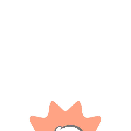
*
Nombre
*
Correo electrónico
Guarda mi nombre, correo electrónico y web en este
navegador para la próxima vez que comente.
Tienes que estar registrado para añadir fotos en tu
valoración.
Valoraciones