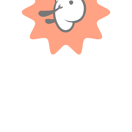
Solo con imágenes
No hay valoraciones aún.
Productos relacionados
MSZ DIE CAST
3 Transformers En Blister
Auto De Colección 1:38 Bentley
Continental Supersports Conve
$
9.300
$
16.100
Cuotas SIN INTERES con tarjetas
bancarizadas / 5 cuotas con tarjeta de
Cuotas SIN INTERES con tarjetas
DÉBITO SIN interés de: $1,860.00
bancarizadas / 5 cuotas con tarjeta de
DÉBITO SIN interés de: $3,220.00
AÑADIR AL CARRITO
AÑADIR AL CARRITO