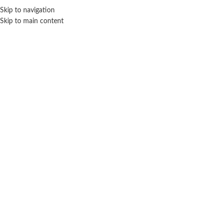
Skip to navigation
ENVÍO GRATIS EN COMPRAS SUPERIORES A $ 160.000
Skip to main content
Click para agrandar
NEW TOYS
Inicio
Disfraces infantiles
Otros personajes
New Toys
Accesorio pelo doctora juguetes
$
3.150
Cuotas SIN INTERES con tarjetas bancarizadas / 5 cuotas con tarjeta de
DÉBITO SIN interés de: $630.00
Lo que tenes que saber de este producto:
Medidas aproximadas de la vincha: 14 cm.