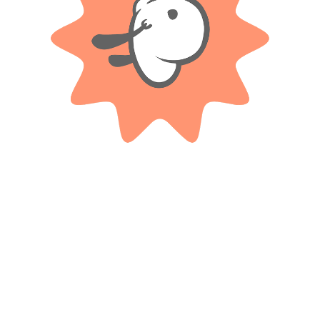
Valoraciones
Solo con imágenes
No hay valoraciones aún.
Productos relacionados
BLUMPY
BLUMPY
Animales De De Peluche 14cm
Animales De Peluche Sentados
De 20cm
$
7.500
$
13.900
Cuotas SIN INTERES con tarjetas
bancarizadas / 5 cuotas con tarjeta de
Cuotas SIN INTERES con tarjetas
DÉBITO SIN interés de: $1,500.00
bancarizadas / 5 cuotas con tarjeta de
DÉBITO SIN interés de: $2,780.00
AÑADIR AL CARRITO
AÑADIR AL CARRITO