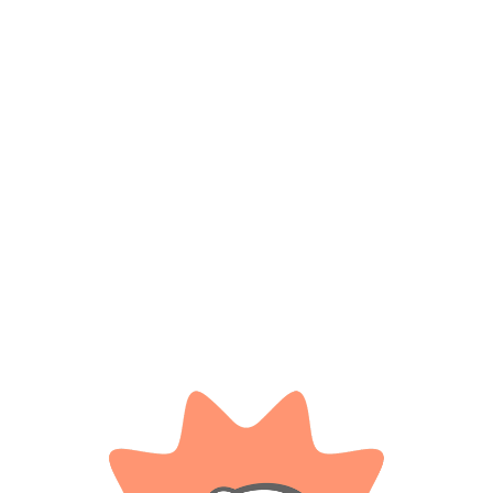
Tu valoración
*
Nombre
*
Correo electrónico
Guarda mi nombre, correo electrónico y web en este
navegador para la próxima vez que comente.
Tienes que estar registrado para añadir fotos en tu
valoración.