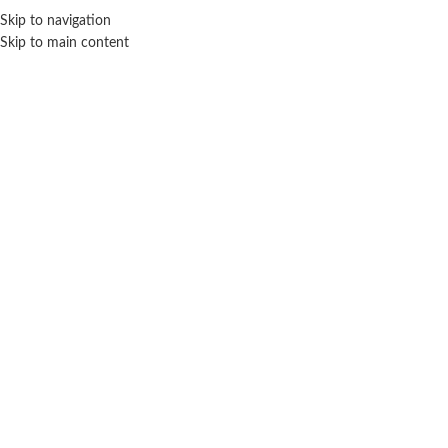
Skip to navigation
ENVÍO GRATIS EN COMPRAS SUPERIORES A $ 160.000
Skip to main content
Click para agrandar
TAPIMOVIL
Inicio
Juegos y juguetes
Arte y diseño
Tapimovil
Agua Wow Libro de actividades La granja de
Zenón – Tapimovil
$
12.300
Cuotas SIN INTERES con tarjetas bancarizadas / 5 cuotas con tarjeta de
DÉBITO SIN interés de: $2,460.00
Lo que tenes que saber de este producto: