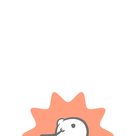
*
Correo electrónico
Guarda mi nombre, correo electrónico y web en este
navegador para la próxima vez que comente.
Tienes que estar registrado para añadir fotos en tu
valoración.
Valoraciones
Solo con imágenes
No hay valoraciones aún.