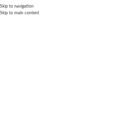
Skip to navigation
ENVÍO GRATIS EN COMPRAS SUPERIORES A $ 160.000
Skip to main content
Click para agrandar
SIN STOCK
PLASTIGAL
Inicio
Juegos de mesa
Adultos
Plastigal
Ajedrez Profesional Staunton – Plastigal
$ 95.800
-20% OFF
$
76.640
Cuotas SIN INTERES con tarjetas bancarizadas / 5 cuotas con tarjeta de
DÉBITO SIN interés de: $15,328.00