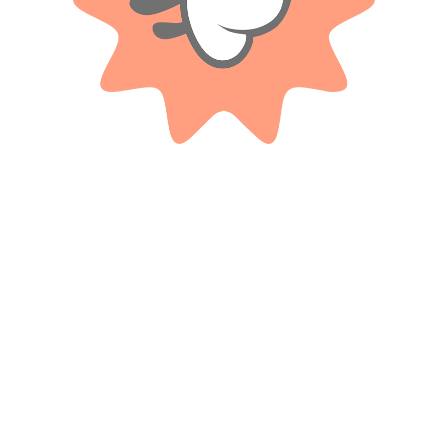
Productos relacionados
AQUA GEAR
AQUA GEAR
Aqua Gear Vapor Shades
Aqua Gear Vapor Shades – Girl
$
17.300
$
17.300
Cuotas SIN INTERES con tarjetas
Cuotas SIN INTERES con tarjetas
bancarizadas / 5 cuotas con tarjeta de
bancarizadas / 5 cuotas con tarjeta de
DÉBITO SIN interés de: $3,460.00
DÉBITO SIN interés de: $3,460.00
AÑADIR AL CARRITO
AÑADIR AL CARRITO