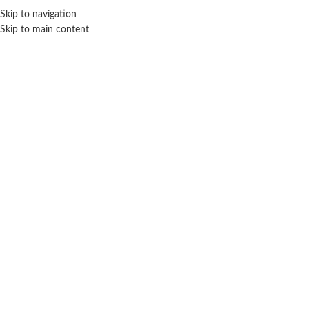
Skip to navigation
ENVÍO GRATIS EN COMPRAS SUPERIORES A $ 160.000
Skip to main content
Click para agrandar
SIN STOCK
TAPIMOVIL
Inicio
Peluches
Personajes
Tapimovil
Almohadon con Luz y Sonido PJ Mask – Tapimovil
$
11.700
Cuotas SIN INTERES con tarjetas bancarizadas / 5 cuotas con tarjeta de
DÉBITO SIN interés de: $2,340.00
Lo que tenes que saber de este producto: