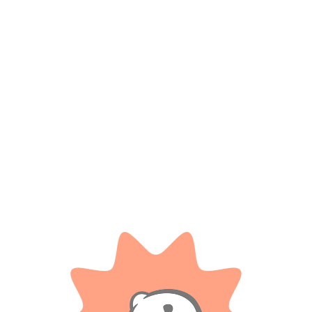
*
Nombre
*
Correo electrónico
Guarda mi nombre, correo electrónico y web en este
navegador para la próxima vez que comente.
Tienes que estar registrado para añadir fotos en tu
valoración.
Valoraciones
Solo con imágenes