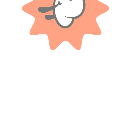
No hay valoraciones aún.
Productos relacionados
BLUMPY
TAPIMOVIL
Animales De De Peluche 14cm
Max Steel Juego De Cartas – 6
Juegos
$
7.500
$
1.200
Cuotas SIN INTERES con tarjetas
bancarizadas / 5 cuotas con tarjeta de
Cuotas SIN INTERES con tarjetas
DÉBITO SIN interés de: $1,500.00
bancarizadas / 5 cuotas con tarjeta de
DÉBITO SIN interés de: $240.00
AÑADIR AL CARRITO
AÑADIR AL CARRITO