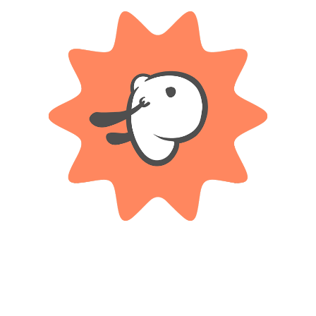
i – Bloques Para Armar”
*
ampos obligatorios están marcados con
*
Correo electrónico
vegador para la próxima vez que comente.