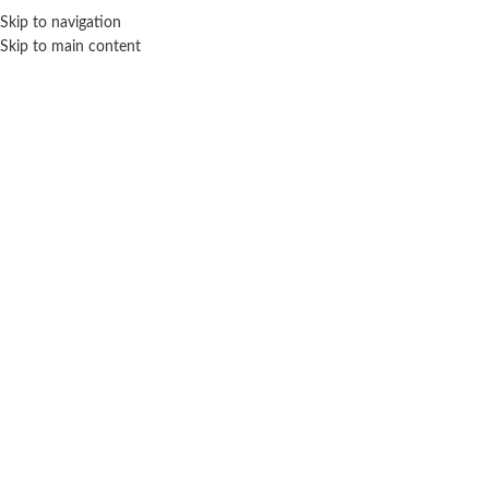
ENVÍO GRA
Skip to navigation
Skip to main content
NICIO
TIENDA
MARCAS
NOSOTROS
CONTACTO
Click para agrandar
SIN STOCK
WABRO