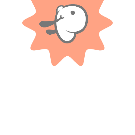
Solo con imágenes
No hay valoraciones aún.
Productos relacionados
TAPIMOVIL
High Speed Auto A Radio Control
Lanzador De Discos Miles Del
.
Mañana
$
15.900
$ 98.000
-20%
OFF
Cuotas SIN INTERES con tarjetas
bancarizadas / 5 cuotas con tarjeta de
$
78.400
DÉBITO SIN interés de: $3,180.00
Cuotas SIN INTERES con tarjetas
bancarizadas / 5 cuotas con tarjeta de
AÑADIR AL CARRITO
DÉBITO SIN interés de: $15,680.00