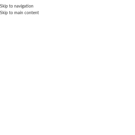
Skip to navigation
ENVÍO GRATIS EN COMPRAS SUPERIORES A $ 160.000
Skip to main content
Click para agrandar
SIN STOCK
WABRO
Inicio
Vehículos
Otros
Wabro
Astro Venture Cohete lanzamiento luz de noche –
Wabro
$ 43.400
-20% OFF
$
34.720
Cuotas SIN INTERES con tarjetas bancarizadas / 5 cuotas con tarjeta de
DÉBITO SIN interés de: $6,944.00