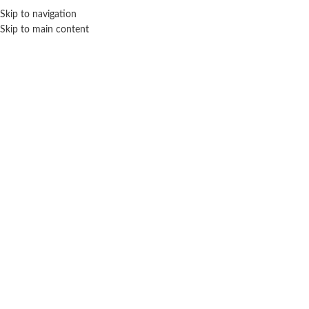
Skip to navigation
ENVÍO GRATIS EN COMPRAS SUPERIORES A $ 160.000
Skip to main content
Click para agrandar
WABRO
Inicio
Coleccionables
Autos
Wabro
Autos De Metal Teamsterz Beast Machines 7 Cm
– Dragón Violeta
$
5.300
Cuotas SIN INTERES con tarjetas bancarizadas / 5 cuotas con tarjeta de
DÉBITO SIN interés de: $1,060.00
Te faltan
$
160.000
para conseguir
¡envío gratis!