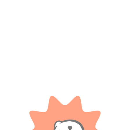
*
Nombre
*
Correo electrónico
Guarda mi nombre, correo electrónico y web en este
navegador para la próxima vez que comente.
Tienes que estar registrado para añadir fotos en tu
valoración.
Valoraciones
Solo con imágenes
No hay valoraciones aún.