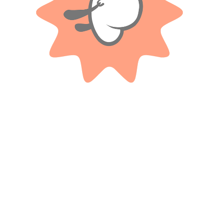
Productos relacionados
Auto De Juguete 4×4 Con Llave
Colchoneta Anana – Bestway
Lanzadora Super Catapult
$ 33.100
-20%
$
3.100
OFF
Cuotas SIN INTERES con tarjetas
$
26.480
bancarizadas / 5 cuotas con tarjeta de
DÉBITO SIN interés de: $620.00
Cuotas SIN INTERES con tarjetas
bancarizadas / 5 cuotas con tarjeta de
DÉBITO SIN interés de: $5,296.00
AÑADIR AL CARRITO
AÑADIR AL CARRITO