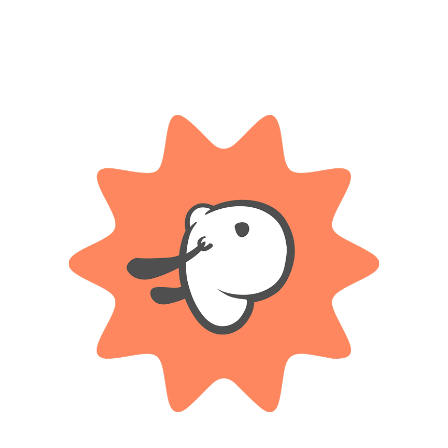
Categorías:
Construcción y bloques
,
Juegos
Etiqueta:
3 Años
Compartir:
DESCRIPCIÓN
INFORMACIÓN ADICIONAL
aminos, edificios y estructuras urbanas de manera fácil y segura gracias