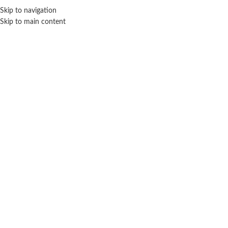
ENVÍO GRA
Skip to navigation
Skip to main content
NICIO
TIENDA
MARCAS
NOSOTROS
CONTACTO
Click para agrandar
PUBLILED
TOYZ