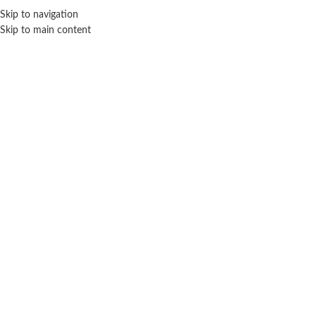
Skip to navigation
ENVÍO GRATIS EN COMPRAS SUPERIORES A $ 160.000
Skip to main content
Click para agrandar
IMPLAS
Inicio
Construcción y bloques
Juegos de encastre
Implas
Bloques para construir Policía – Creablocks
$ 54.300
-20% OFF
$
43.440
Cuotas SIN INTERES con tarjetas bancarizadas / 5 cuotas con tarjeta de
DÉBITO SIN interés de: $8,688.00
Lo que tenés que saber de este producto: