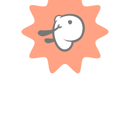
Valoraciones
Solo con imágenes
No hay valoraciones aún.
Productos relacionados
IMPLAS
3 Transformers En Blister
Juego De Mesa Didáctico –
¿dónde Se Ubican? – Implas
$
9.300
$ 22.500
-20%
Cuotas SIN INTERES con tarjetas
OFF
bancarizadas / 5 cuotas con tarjeta de
DÉBITO SIN interés de: $1,860.00
$
18.000