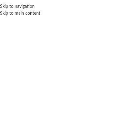
ENVÍO GRA
Skip to navigation
Skip to main content
NICIO
TIENDA
MARCAS
NOSOTROS
CONTACTO
Click para agrandar
SIN STOCK
DURAVIT