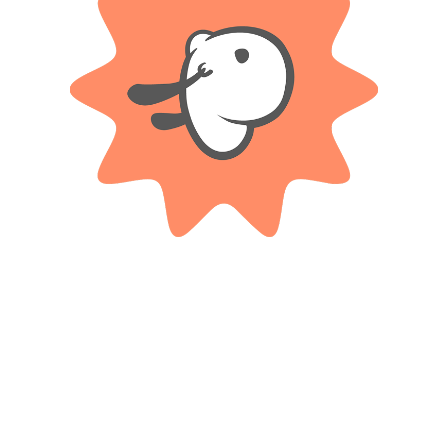
i Infantil – Duravit”
*
ampos obligatorios están marcados con
*
Correo electrónico
vegador para la próxima vez que comente.
ón.