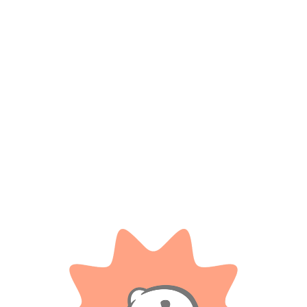
*
Nombre
*
Correo electrónico
Guarda mi nombre, correo electrónico y web en este
navegador para la próxima vez que comente.
Tienes que estar registrado para añadir fotos en tu
valoración.
Valoraciones