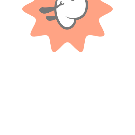
Solo con imágenes
No hay valoraciones aún.
Productos relacionados
BLUMPY
TAPIMOVIL
Animales De Peluche Sentados
Max Steel Juego De Cartas – 6
De 25cm
Juegos
$
17.400
$
1.200
Cuotas SIN INTERES con tarjetas
Cuotas SIN INTERES con tarjetas
bancarizadas / 5 cuotas con tarjeta de
bancarizadas / 5 cuotas con tarjeta de
DÉBITO SIN interés de: $3,480.00
DÉBITO SIN interés de: $240.00
AÑADIR AL CARRITO
AÑADIR AL CARRITO