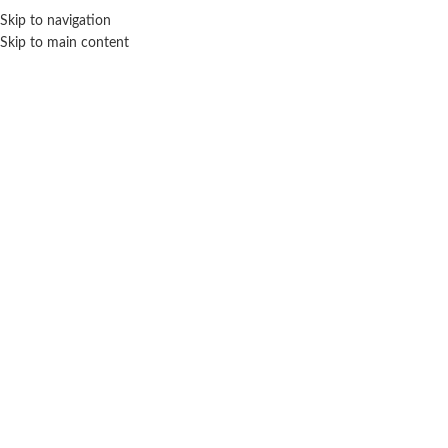
Skip to navigation
ENVÍO GRATIS EN COMPRAS SUPERIORES A $ 160.000
Skip to main content
Click para agrandar
SIN STOCK
WABRO
Inicio
Vehículos
Camiones
Wabro
Camión transportador de autos – Teamsterz
$ 45.100
-20% OFF
$
36.080
Cuotas SIN INTERES con tarjetas bancarizadas / 5 cuotas con tarjeta de
DÉBITO SIN interés de: $7,216.00