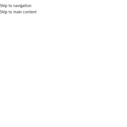
ENVÍO GRA
Skip to navigation
Skip to main content
NICIO
TIENDA
MARCAS
NOSOTROS
CONTACTO
Click para agrandar
LIONELS