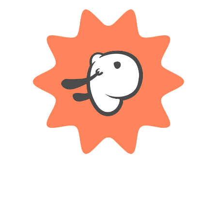
Juegos Y Juguetes”
*
ampos obligatorios están marcados con
*
Correo electrónico