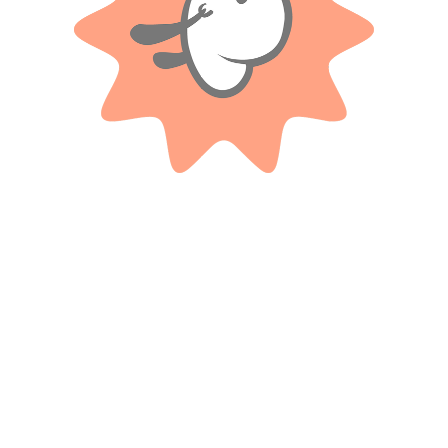
Productos relacionados
PPR
NEWPLAST
Block De Dibujo – Peppa Pig.
Boommerang Batman
$
1.500
$
4.300
Cuotas SIN INTERES con tarjetas
Cuotas SIN INTERES con tarjetas
bancarizadas / 5 cuotas con tarjeta de
bancarizadas / 5 cuotas con tarjeta de
DÉBITO SIN interés de: $300.00
DÉBITO SIN interés de: $860.00
AÑADIR AL CARRITO
AÑADIR AL CARRITO