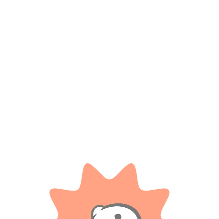
*
Correo electrónico
Guarda mi nombre, correo electrónico y web en este
navegador para la próxima vez que comente.
Tienes que estar registrado para añadir fotos en tu
valoración.
Valoraciones
Solo con imágenes
No hay valoraciones aún.