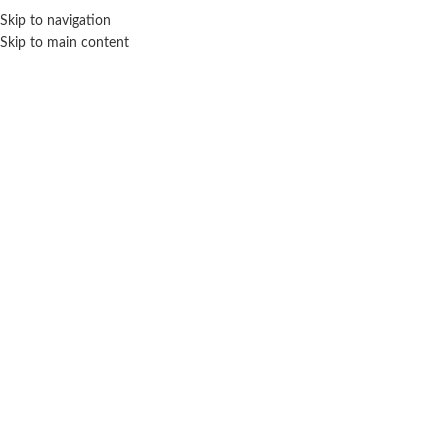
Skip to navigation
ENVÍO GRATIS EN COMPRAS SUPERIORES A $ 160.000
Skip to main content
Click para agrandar
SIN STOCK
Inicio
Coleccionables
Playmobil
Chica Multimedia – Playmobil.
$
10.900
Cuotas SIN INTERES con tarjetas bancarizadas / 5 cuotas con tarjeta de
DÉBITO SIN interés de: $2,180.00
Lo que tenés que saber de este producto:
Edad recomendada: 4 Años.