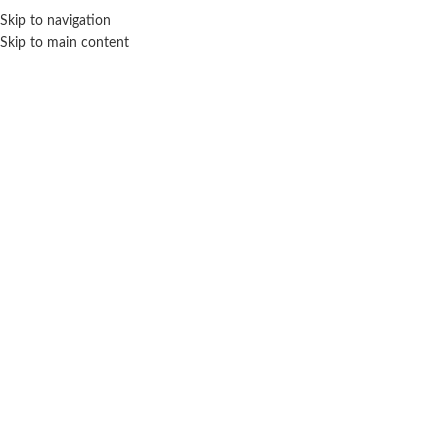
Skip to navigation
ENVÍO GRATIS EN COMPRAS SUPERIORES A $ 160.000
Skip to main content
Click para agrandar
SIN STOCK
EXPLORER FAN
Inicio
Muñecas
Accesorios
GIRO 360
Explorer fan
Giro 360
Cochecito para muñecas paraguita – Explorer Fan
$ 38.100
-20% OFF
$
30.480
Cuotas SIN INTERES con tarjetas bancarizadas / 5 cuotas con tarjeta de
DÉBITO SIN interés de: $6,096.00
Lo que tenés que saber de este producto: