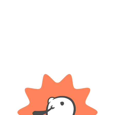
MSZ DIE CAST
MSZ DIE CAST
Auto De Colección 1:38 Bentley
Auto De Colección 1:38
Continental Supersports Conve
Volkswagen The Beetle – Msz
Die Cast
$
16.100
$
15.000
Cuotas SIN INTERES con tarjetas
bancarizadas / 5 cuotas con tarjeta de
Cuotas SIN INTERES con tarjetas
DÉBITO SIN interés de: $3,220.00
bancarizadas / 5 cuotas con tarjeta de
DÉBITO SIN interés de: $3,000.00
AÑADIR AL CARRITO
AÑADIR AL CARRITO