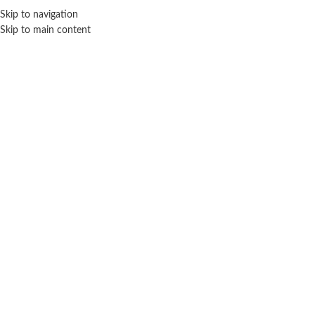
ENVÍO GRA
Skip to navigation
Skip to main content
NICIO
TIENDA
MARCAS
NOSOTROS
CONTACTO
Click para agrandar
SIN STOCK