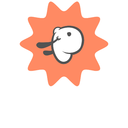
cesas Luz Y Sonido Ditoys”
*
ampos obligatorios están marcados con
*
Correo electrónico
vegador para la próxima vez que comente.