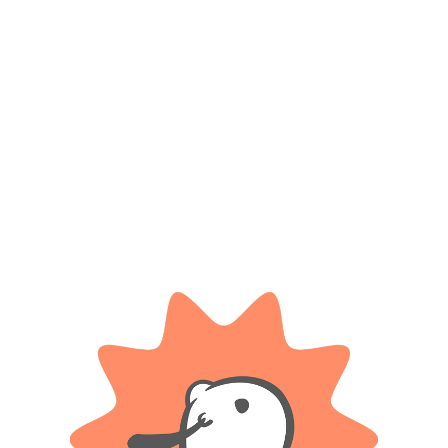
Productos relacionados
MSZ DIE CAST
3 Transformers En Blister
Auto De Colección 1:38 Bentley
Continental Supersports Conve
$
9.300
$
16.100
Cuotas SIN INTERES con tarjetas
bancarizadas / 5 cuotas con tarjeta de
Cuotas SIN INTERES con tarjetas
DÉBITO SIN interés de: $1,860.00
bancarizadas / 5 cuotas con tarjeta de
DÉBITO SIN interés de: $3,220.00
AÑADIR AL CARRITO
AÑADIR AL CARRITO