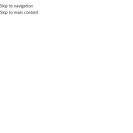
Skip to navigation
ENVÍO GRATIS EN COMPRAS SUPERIORES A $ 160.000
Skip to main content
Click para agrandar
Inicio
Escolar
Combo soy Luna fan
$ 25.000
-20% OFF
$
20.000
Cuotas SIN INTERES con tarjetas bancarizadas / 5 cuotas con tarjeta de
DÉBITO SIN interés de: $4,000.00
Lo que tenés que saber de este producto: