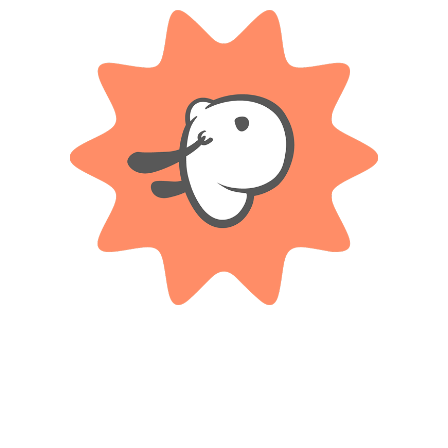
orld Magic”
*
ampos obligatorios están marcados con
*
Correo electrónico