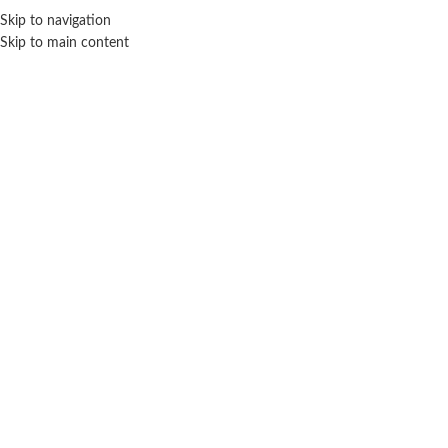
ENVÍO GRA
Skip to navigation
Skip to main content
NICIO
TIENDA
MARCAS
NOSOTROS
CONTACTO
Click para agrandar
JUEGOS Y JUGUETES