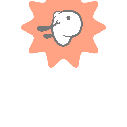
Valoraciones
Solo con imágenes
No hay valoraciones aún.
Productos relacionados
NEW TOYS
NEW TOYS
Disfraz Frozen Económico Elsa –
Disfraz Iroman Talle 2 – New
Talle 2 – New Toys
Toys
$ 44.000
$ 44.000
-20%
-20%
OFF
OFF
$
35.200
$
35.200
Cuotas SIN INTERES con tarjetas
Cuotas SIN INTERES con tarjetas