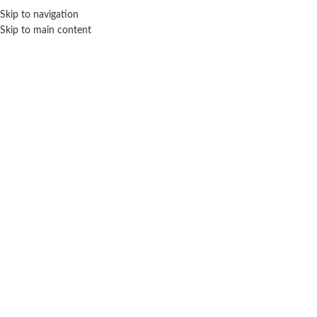
Skip to navigation
ENVÍO GRATIS EN COMPRAS SUPERIORES A $ 160.000
Skip to main content
Click para agrandar
SIN STOCK
NEW TOYS
Inicio
Disfraces infantiles
Otros personajes
New Toys
Disfraz Capitan Jake talle 2 – New toys
$ 25.400
-20% OFF
$
20.320
Cuotas SIN INTERES con tarjetas bancarizadas / 5 cuotas con tarjeta de
DÉBITO SIN interés de: $4,064.00
Lo que tenes que saber de este producto: