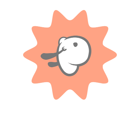
Guarda mi nombre, correo electrónico y web en este
navegador para la próxima vez que comente.
Tienes que estar registrado para añadir fotos en tu
valoración.
Valoraciones
Solo con imágenes
No hay valoraciones aún.
Productos relacionados
NEWTOYS
NEW TOYS
Disfraz economico Hulk talle 2-
Disfraz Gormiti Armageddon Talle
New Toýs.
2 – New Toys