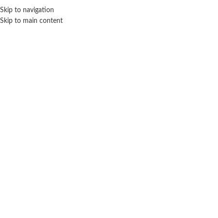
Skip to navigation
ENVÍO GRATIS EN COMPRAS SUPERIORES A $ 160.000
Skip to main content
Click para agrandar
NEWTOYS
Inicio
Disfraces infantiles
Princesas
Newtoys
Disfraz económico Blancanieves talle 1 – New
Toys.
$ 44.000
-20% OFF
$
35.200
Cuotas SIN INTERES con tarjetas bancarizadas / 5 cuotas con tarjeta de
DÉBITO SIN interés de: $7,040.00