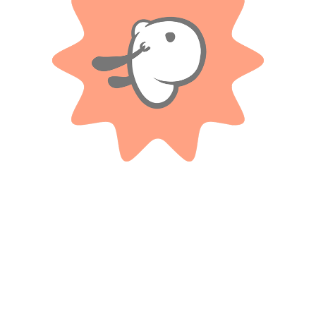
Valoraciones
Solo con imágenes
No hay valoraciones aún.
Productos relacionados
NEWTOYS
NEWTOYS
Disfraz Cry Babies lady talle 1 –
Disfraz Infantil – Economico
New Toys.
Blancanieves- T1
$ 51.400
$ 44.000
-20%
-20%
OFF
OFF
$
41.120
$
35.200
Cuotas SIN INTERES con tarjetas
Cuotas SIN INTERES con tarjetas
bancarizadas / 5 cuotas con tarjeta de
bancarizadas / 5 cuotas con tarjeta de