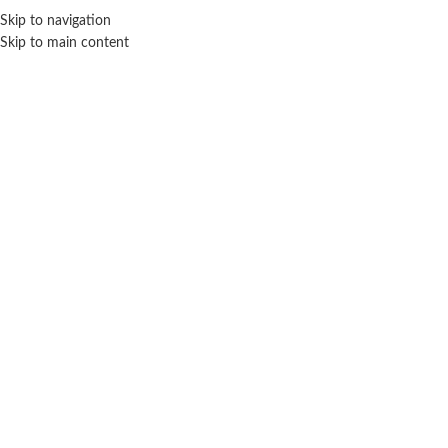
Skip to navigation
ENVÍO GRATIS EN COMPRAS SUPERIORES A $ 160.000
Skip to main content
Click para agrandar
SIN STOCK
NEW TOYS
Inicio
Disfraces infantiles
Princesas
New Toys
Disfraz Elsa Frozen 2 celeste talle 1 – New Toys
$ 67.100
-20% OFF
$
53.680
Cuotas SIN INTERES con tarjetas bancarizadas / 5 cuotas con tarjeta de
DÉBITO SIN interés de: $10,736.00
Lo que tenes que saber de este producto: