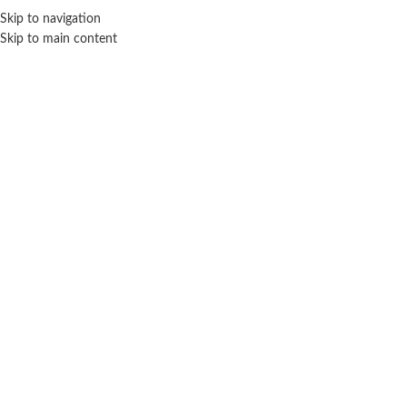
ENVÍO GRA
Skip to navigation
Skip to main content
NICIO
TIENDA
MARCAS
NOSOTROS
CONTACTO
Click para agrandar
NEW TOYS