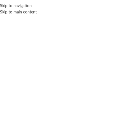
Skip to navigation
ENVÍO GRATIS EN COMPRAS SUPERIORES A $ 160.000
Skip to main content
Click para agrandar
VULCANITA
Inicio
Disfraces infantiles
Superhéroes
Vulcanita
Disfraz Mujer Maravilla clasico Talle 2 – Vulcanita.
$ 46.900
-20% OFF
$
37.520
Cuotas SIN INTERES con tarjetas bancarizadas / 5 cuotas con tarjeta de
DÉBITO SIN interés de: $7,504.00
Lo que tenés que saber de este producto: