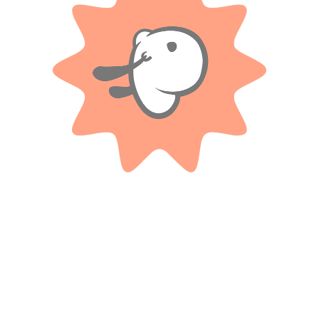
Valoraciones
Solo con imágenes
No hay valoraciones aún.
Productos relacionados
NEWTOYS
NEWTOYS
Disfraz Cry babies Coney talle 0
Disfraz Cry babies Coney talle 2
– New Toys.
– New Toys.
$ 51.400
$ 51.400
-20%
-20%
OFF
OFF
$
41.120
$
41.120
Cuotas SIN INTERES con tarjetas
Cuotas SIN INTERES con tarjetas